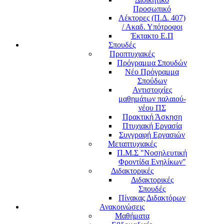
Προσωπικό
Λέκτορες (Π.Δ. 407)
/ Ακαδ. Υπότροφοι
Έκτακτο Ε.Π
Σπουδές
Προπτυχιακές
Πρόγραμμα Σπουδών
Νέο Πρόγραμμα
Σπούδων
Αντιστοιχίες
μαθημάτων παλαιού-
νέου ΠΣ
Πρακτική Άσκηση
Πτυχιακή Εργασία
Συγγραφή Εργασιών
Μεταπτυχιακές
Π.Μ.Σ "Νοσηλευτική
Φροντίδα Ενηλίκων"
Διδακτορικές
Διδακτορικές
Σπουδές
Πίνακας Διδακτόρων
Ανακοινώσεις
Μαθήματα