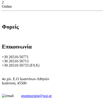
2
Online
Φορείς
Επικοινωνία
+30 26510-50771
+30 26510-50713
+30 26510-50733 (FAX)
4o χιλ. Ε.Ο Ιωαννίνων-Αθηνών
Ιωάννινα, 45500
gramnursing@uoi.gr