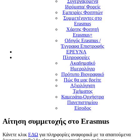
Συνεργαζόμενα
Ιδρύματα/ Φορείς
Εμπειρίες Φοιτητών
Συμμετέχοντες στο
Erasmus
Χάρτης Φοιτητή
Erasmus+
Οδηγός Erasmus /
Έγγραφα Επιστροφής
ΕΡΕΥΝΑ
Πληροφορίες
Ακαδημαϊκό
Ημερολόγιο
Πρότυπο Βιογραφικό
Πώς θα μας βρείτε
Αξιολόγηση
Τμήματος
Καμεράτα-Ορχήστρα
Πανεπιστημίου
Είσοδος
Αίτηση συμμετοχής στο Erasmus
Κάνετε κλικ
ΕΔΩ
για πληρφορίες αναφορικά με τα απαιτούμενα