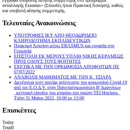
έγγραφα υποβολής αίτησης συμμετοχής στο πρόγραμμα
ανταλλαγής Erasmus+ (Σπουδές ή/και Πρακτική Άσκηση), καθώς
και υποβολή αίτησης συμμετοχής.
Τελευταίες Ανακοινώσεις
ΥΠΟΤΡΟΦΙΕΣ ΙΚΥ ΑΠΟ ΘΕΟΔΩΡΙΔΕΙΟ
ΚΛΗΡΟΔΟΤΗΜΑ ΕΚΠΑΙΔΕΥΤΙΚΩΝ
Πρακτική Άσκηση μέσω ERASMUS και εργασία στη
Γερμανία
ΕΠΙΣΤΟΛΗ ΕΚ ΜΕΡΟΥΣ ΥΠΑΙΘ ΝΙΚΗΣ ΚΕΡΑΜΕΩΣ
ΠΡΟΣ ΟΛΟΥΣ ΤΟΥΣ ΦΟΙΤΗΤΕΣ
ΣΧΕΤΙΚΑ ΜΕ ΤΗΝ ΟΡΚΩΜΟΣΙΑ ΑΠΟΦΟΙΤΩΝ ΠΕ
07/07/2022
ΑΝΑΒΟΛΗ ΜΑΘΗΜΑΤΟΣ ΜΕ ΤΗΝ Κ. ΤΣΙΑΡΑ
Διενέργεια τεστ ταχείας ανίχνευσης του κορωνοϊού Covid-19
από τον Ε.Ο.Δ.Υ. στην Πανεπιστημιούπολη B' Ιωαννίνων
_κεντρική είσοδος του κτηρίου του πρώην ΤΕΙ Ηπείρου_
Τρίτη 31 Μαίου 2022, 10.00 με 13.00
Επισκέπτες
Today
Total
0