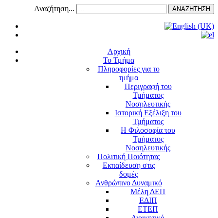
Αναζήτηση...
ΑΝΑΖΗΤΗΣΗ
Αρχική
Το Τμήμα
Πληροφορίες για το
τμήμα
Περιγραφή του
Τμήματος
Νοσηλευτικής
Ιστορική Εξέλιξη του
Τμήματος
Η Φιλοσοφία του
Τμήματος
Νοσηλευτικής
Πολιτική Ποιότητας
Εκπαίδευση στις
δομές
Ανθρώπινο Δυναμικό
Μέλη ΔΕΠ
ΕΔΙΠ
ΕΤΕΠ
Διοικητικό