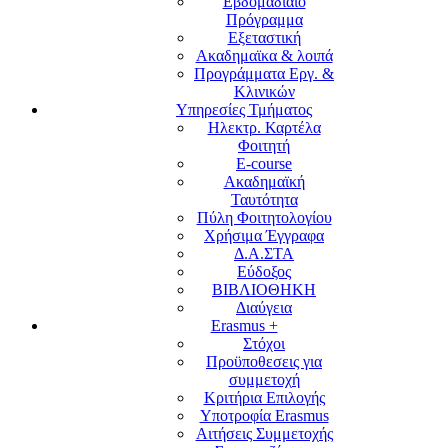
Εβδομαδιαίο
Πρόγραμμα
Εξεταστική
Ακαδημαϊκα & λοιπά
Προγράμματα Εργ. &
Κλινικών
Υπηρεσίες Τμήματος
Ηλεκτρ. Καρτέλα
Φοιτητή
E-course
Ακαδημαϊκή
Ταυτότητα
Πύλη Φοιτητολογίου
Χρήσιμα Έγγραφα
Δ.Α.ΣΤΑ
Εύδοξος
ΒΙΒΛΙΟΘΗΚΗ
Διαύγεια
Erasmus +
Στόχοι
Προϋποθεσεις για
συμμετοχή
Κριτήρια Επιλογής
Υποτροφία Erasmus
Αιτήσεις Συμμετοχής