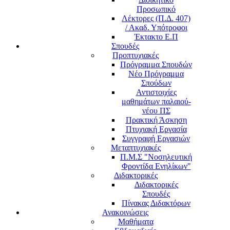
Προσωπικό
Λέκτορες (Π.Δ. 407)
/ Ακαδ. Υπότροφοι
Έκτακτο Ε.Π
Σπουδές
Προπτυχιακές
Πρόγραμμα Σπουδών
Νέο Πρόγραμμα
Σπούδων
Αντιστοιχίες
μαθημάτων παλαιού-
νέου ΠΣ
Πρακτική Άσκηση
Πτυχιακή Εργασία
Συγγραφή Εργασιών
Μεταπτυχιακές
Π.Μ.Σ "Νοσηλευτική
Φροντίδα Ενηλίκων"
Διδακτορικές
Διδακτορικές
Σπουδές
Πίνακας Διδακτόρων
Ανακοινώσεις
Μαθήματα