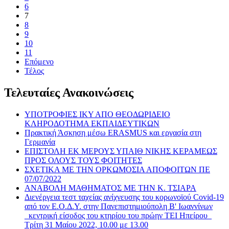
6
7
8
9
10
11
Επόμενο
Τέλος
Τελευταίες Ανακοινώσεις
ΥΠΟΤΡΟΦΙΕΣ ΙΚΥ ΑΠΟ ΘΕΟΔΩΡΙΔΕΙΟ
ΚΛΗΡΟΔΟΤΗΜΑ ΕΚΠΑΙΔΕΥΤΙΚΩΝ
Πρακτική Άσκηση μέσω ERASMUS και εργασία στη
Γερμανία
ΕΠΙΣΤΟΛΗ ΕΚ ΜΕΡΟΥΣ ΥΠΑΙΘ ΝΙΚΗΣ ΚΕΡΑΜΕΩΣ
ΠΡΟΣ ΟΛΟΥΣ ΤΟΥΣ ΦΟΙΤΗΤΕΣ
ΣΧΕΤΙΚΑ ΜΕ ΤΗΝ ΟΡΚΩΜΟΣΙΑ ΑΠΟΦΟΙΤΩΝ ΠΕ
07/07/2022
ΑΝΑΒΟΛΗ ΜΑΘΗΜΑΤΟΣ ΜΕ ΤΗΝ Κ. ΤΣΙΑΡΑ
Διενέργεια τεστ ταχείας ανίχνευσης του κορωνοϊού Covid-19
από τον Ε.Ο.Δ.Υ. στην Πανεπιστημιούπολη B' Ιωαννίνων
_κεντρική είσοδος του κτηρίου του πρώην ΤΕΙ Ηπείρου_
Τρίτη 31 Μαίου 2022, 10.00 με 13.00