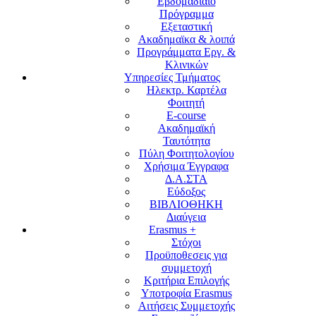
Εβδομαδιαίο
Πρόγραμμα
Εξεταστική
Ακαδημαϊκα & λοιπά
Προγράμματα Εργ. &
Κλινικών
Υπηρεσίες Τμήματος
Ηλεκτρ. Καρτέλα
Φοιτητή
E-course
Ακαδημαϊκή
Ταυτότητα
Πύλη Φοιτητολογίου
Χρήσιμα Έγγραφα
Δ.Α.ΣΤΑ
Εύδοξος
ΒΙΒΛΙΟΘΗΚΗ
Διαύγεια
Erasmus +
Στόχοι
Προϋποθεσεις για
συμμετοχή
Κριτήρια Επιλογής
Υποτροφία Erasmus
Αιτήσεις Συμμετοχής