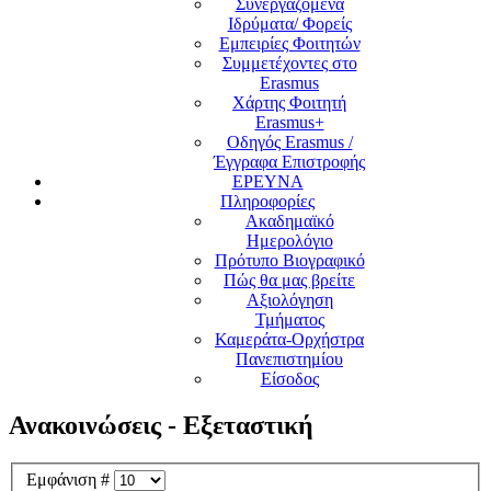
Συνεργαζόμενα
Ιδρύματα/ Φορείς
Εμπειρίες Φοιτητών
Συμμετέχοντες στο
Erasmus
Χάρτης Φοιτητή
Erasmus+
Οδηγός Erasmus /
Έγγραφα Επιστροφής
ΕΡΕΥΝΑ
Πληροφορίες
Ακαδημαϊκό
Ημερολόγιο
Πρότυπο Βιογραφικό
Πώς θα μας βρείτε
Αξιολόγηση
Τμήματος
Καμεράτα-Ορχήστρα
Πανεπιστημίου
Είσοδος
Ανακοινώσεις - Εξεταστική
Εμφάνιση #