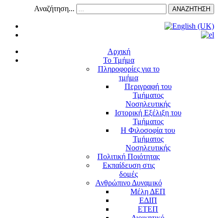
Αναζήτηση...
ΑΝΑΖΗΤΗΣΗ
Αρχική
Το Τμήμα
Πληροφορίες για το
τμήμα
Περιγραφή του
Τμήματος
Νοσηλευτικής
Ιστορική Εξέλιξη του
Τμήματος
Η Φιλοσοφία του
Τμήματος
Νοσηλευτικής
Πολιτική Ποιότητας
Εκπαίδευση στις
δομές
Ανθρώπινο Δυναμικό
Μέλη ΔΕΠ
ΕΔΙΠ
ΕΤΕΠ
Διοικητικό